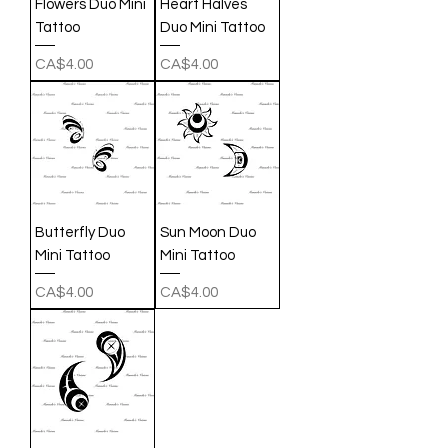
Flowers Duo Mini
Heart Halves
Tattoo
Duo Mini Tattoo
Price
Price
CA$4.00
CA$4.00
Butterfly Duo
Sun Moon Duo
Mini Tattoo
Mini Tattoo
Price
Price
CA$4.00
CA$4.00